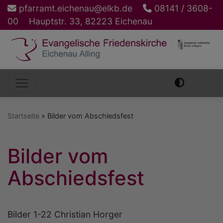
Direkt
pfarramt.eichenau@elkb.de
08141 / 3608-
zum
00
Hauptstr. 33, 82223 Eichenau
Inhalt
Hauptnavigation
Startseite
Bilder vom Abschiedsfest
Bilder vom
Abschiedsfest
Bilder 1-22 Christian Horger