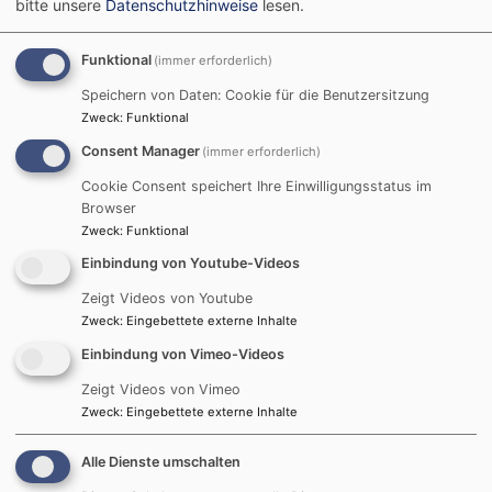
bitte unsere
Datenschutzhinweise
lesen.
1
/
4
Funktional
(immer erforderlich)
Speichern von Daten: Cookie für die Benutzersitzung
Zweck
:
Funktional
Consent Manager
April/Mai/Juni 2021:
(immer erforderlich)
Cookie Consent speichert Ihre Einwilligungsstatus im
Jugendhaus
: Seit langem mal wieder gute
Browser
Nachrichten! Wir öffnen ab dem 18. Juni :)
Zweck
:
Funktional
Allerdings unter angemessenen Hygieneauflagen
Einbindung von Youtube-Videos
und mit Kontaktnachverfolgung. Wir freuen uns
Zeigt Videos von Youtube
alle riesig, dass wir uns nun wieder sehen können
Zweck
:
Eingebettete externe Inhalte
und das Jugendhaus wieder richtig in Benutzung
Einbindung von Vimeo-Videos
ist.
Zeigt Videos von Vimeo
Zweck
:
Eingebettete externe Inhalte
Konfi
: Zur Zeit findet wieder in Präsenz
Konfirmandenunterricht, sowie
Alle Dienste umschalten
Konfirmationsgottesdienste statt. Die Jugend