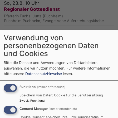
So, 23.8. 10 Uhr
Regionaler Gottesdienst
Pfarrerin Fuchs, Jutta (Puchheim)
Puchheim
Puchheim, Evangelische Auferstehungskirche
Verwendung von
personenbezogenen Daten
und Cookies
Bitte die Dienste und Anwendungen von Drittanbietern
auswählen, die wir nutzen möchten.
Für weitere Informationen
bitte unsere
Datenschutzhinweise
lesen.
Funktional
(immer erforderlich)
Speichern von Daten: Cookie für die Benutzersitzung
Zweck
:
Funktional
Consent Manager
(immer erforderlich)
Mi, 26.8. 16 Uhr
Cookie Consent speichert Ihre Einwilligungsstatus im