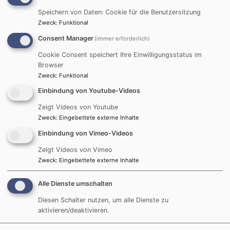
Speichern von Daten: Cookie für die Benutzersitzung
Zweck
:
Funktional
Consent Manager
(immer erforderlich)
Cookie Consent speichert Ihre Einwilligungsstatus im
Browser
Zweck
:
Funktional
Einbindung von Youtube-Videos
Zeigt Videos von Youtube
Zweck
:
Eingebettete externe Inhalte
Di, 1.9. 10-11 Uhr
Damengymnastik
Einbindung von Vimeo-Videos
Georgii, Anita
Zeigt Videos von Vimeo
Eichenau
Evang. Gemeindehaus, Gemeindesaal
Zweck
:
Eingebettete externe Inhalte
Alle Dienste umschalten
Diesen Schalter nutzen, um alle Dienste zu
aktivieren/deaktivieren.