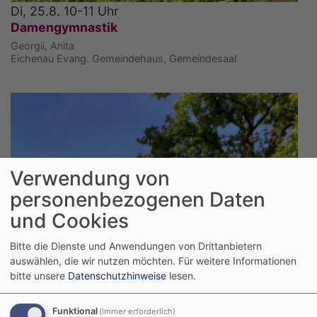
Di, 25.8. 10-11 Uhr
Damengymnastik
Georgii, Anita
Eichenau
Evang. Gemeindehaus, Gemeindesaal
Verwendung von
personenbezogenen Daten
und Cookies
Bitte die Dienste und Anwendungen von Drittanbietern
auswählen, die wir nutzen möchten.
Für weitere Informationen
bitte unsere
Datenschutzhinweise
lesen.
Funktional
(immer erforderlich)