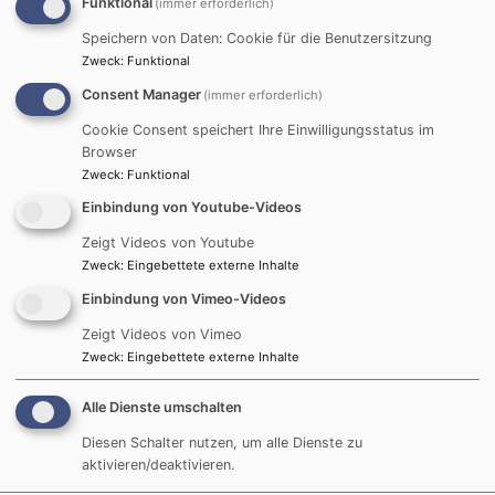
Funktional
(immer erforderlich)
Speichern von Daten: Cookie für die Benutzersitzung
Zweck
:
Funktional
Consent Manager
(immer erforderlich)
Cookie Consent speichert Ihre Einwilligungsstatus im
Browser
Zweck
:
Funktional
Einbindung von Youtube-Videos
Zeigt Videos von Youtube
Bildrechte
Friederike Plum
Zweck
:
Eingebettete externe Inhalte
Einbindung von Vimeo-Videos
Zeigt Videos von Vimeo
Zweck
:
Eingebettete externe Inhalte
Viermal im Jahr erscheint unser aktueller
Alle Dienste umschalten
Gemeindebrief "Impuls".
Diesen Schalter nutzen, um alle Dienste zu
Er gilt jeweils für die Zeit
aktivieren/deaktivieren.