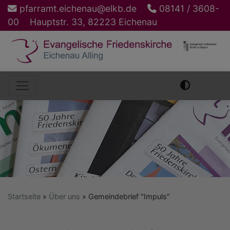
Direkt
pfarramt.eichenau@elkb.de
08141 / 3608-
zum
00
Hauptstr. 33, 82223 Eichenau
Inhalt
Hauptnavigation
Startseite
Über uns
Gemeindebrief "Impuls"