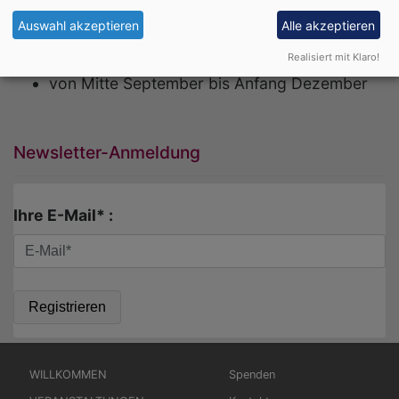
vom 1. Advent bis Mitte März
Auswahl akzeptieren
Alle akzeptieren
von Mitte März bis Ende Juni
von Mitte Juni bis Mitte September
Realisiert mit Klaro!
von Mitte September bis Anfang Dezember
Newsletter-Anmeldung
Ihre E-Mail* :
Hauptnavigation
Fußbereichsmenü
WILLKOMMEN
Spenden