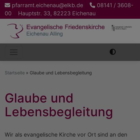
Direkt
pfarramt.eichenau@elkb.de
08141 / 3608-
zum
00
Hauptstr. 33, 82223 Eichenau
Inhalt
Hauptnavigation
Startseite
Glaube und Lebensbegleitung
Glaube und
Lebensbegleitung
Wir als evangelische Kirche vor Ort sind an den