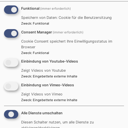
Sie wollen kirchlich heiraten? Herzlich willkommen
Funktional
(immer erforderlich)
in der Friedenskirche Eichenau. Die Bedeutung der
Speichern von Daten: Cookie für die Benutzersitzung
Trauung Im Trauversprechen bringen Sie zum
Zweck
:
Funktional
Ausdruck, dass Sie eine feste und lebenslange
Consent Manager
(immer erforderlich)
Beziehung
Cookie Consent speichert Ihre Einwilligungsstatus im
Browser
TRAUERFALL, BEERDIGUNG
Zweck
:
Funktional
Einbindung von Youtube-Videos
Zeigt Videos von Youtube
Zweck
:
Eingebettete externe Inhalte
Einbindung von Vimeo-Videos
Zeigt Videos von Vimeo
Zweck
:
Eingebettete externe Inhalte
Manchmal trifft einen der Tod eines Angehörigen
völlig unvorbereitet. Vieles ist dann zu regeln und
Alle Dienste umschalten
gleichzeitig hat man dafür den Kopf nicht frei. Die
Diesen Schalter nutzen, um alle Dienste zu
aktivieren/deaktivieren.