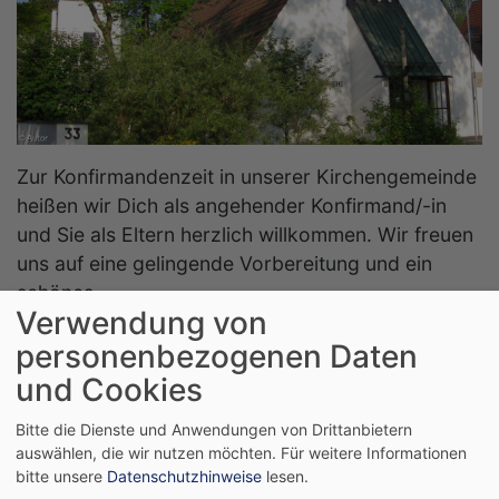
Zur Konfirmandenzeit in unserer Kirchengemeinde
heißen wir Dich als angehender Konfirmand/-in
und Sie als Eltern herzlich willkommen. Wir freuen
uns auf eine gelingende Vorbereitung und ein
schönes
Verwendung von
HOCHZEIT
personenbezogenen Daten
und Cookies
Bitte die Dienste und Anwendungen von Drittanbietern
auswählen, die wir nutzen möchten.
Für weitere Informationen
bitte unsere
Datenschutzhinweise
lesen.