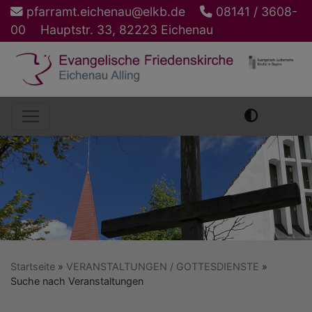
Direkt
pfarramt.eichenau@elkb.de
08141 / 3608-
zum
00
Hauptstr. 33, 82223 Eichenau
Inhalt
Hauptnavigation
Startseite
VERANSTALTUNGEN / GOTTESDIENSTE
Suche nach Veranstaltungen