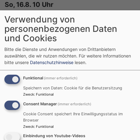
So, 16.8. 10 Uhr
Regionaler Gottesdienst
Verwendung von
Wolfram, Christian
Eichenau
Evang. Friedenskirche
personenbezogenen Daten
und Cookies
Bitte die Dienste und Anwendungen von Drittanbietern
auswählen, die wir nutzen möchten.
Für weitere Informationen
bitte unsere
Datenschutzhinweise
lesen.
Funktional
(immer erforderlich)
Speichern von Daten: Cookie für die Benutzersitzung
Zweck
:
Funktional
Consent Manager
(immer erforderlich)
Cookie Consent speichert Ihre Einwilligungsstatus im
Di, 18.8. 10-11 Uhr
Browser
Damengymnastik
Zweck
:
Funktional
Georgii, Anita
Einbindung von Youtube-Videos
Eichenau
Evang. Gemeindehaus, Gemeindesaal