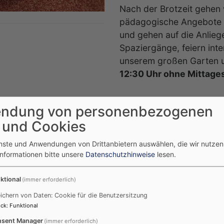
Nach der Brotzeit gehen w
pädagogische Angebote bl
und gehen auf die Anlieg
Spaziergänge, feiern int
unserem großen Garten un
12:30 Uhr ohne Mittage
 Mittagessen, welches in
ndung von personenbezogenen
meinsam mit den Kindern
 und Cookies
iedene Bildungsbereiche
enste und Anwendungen von Drittanbietern auswählen, die wir nutze
ch- und
Informationen bitte unsere
Datenschutzhinweise
lesen.
tagessen, etwa um 13:15
hepause von einer halben
ktional
(immer erforderlich)
ie Möglichkeit, leise zu
ichern von Daten: Cookie für die Benutzersitzung
gischen Fachkräften ein
ck
:
Funktional
en Geschichte zuzuhören.
sent Manager
(immer erforderlich)
age, gehen wir in den