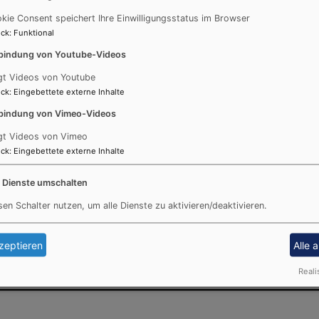
dingungen nutzen wir die
kie Consent speichert Ihre Einwilligungsstatus im Browser
ck
:
Funktional
in der Gruppe -
zweite
bindung von Youtube-Videos
gt Videos von Youtube
ck
:
Eingebettete externe Inhalte
bindung von Vimeo-Videos
Bildrechte
Steffi K.
gt Videos von Vimeo
ck
:
Eingebettete externe Inhalte
________________________________________
e Dienste umschalten
 unsere Kernzeit von 8:30 Uhr bis 
sen Schalter nutzen, um alle Dienste zu aktivieren/deaktivieren.
 die pädagogische Arbeit zur Umse
shalb sie frei von Bring- und Abho
zeptieren
Alle 
Reali
________________________________________