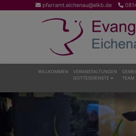
Direkt
pfarramt.eichenau@elkb.de
0814
zum
Inhalt
WILLKOMMEN
VERANSTALTUNGEN
GEMEI
GOTTESDIENSTE
TEAM 
Hauptnavigation