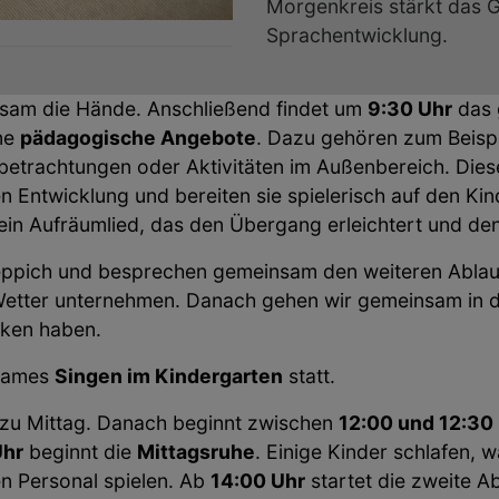
Morgenkreis stärkt das G
Sprachentwicklung.
sam die Hände. Anschließend findet um
9:30 Uhr
das 
ne
pädagogische Angebote
. Dazu gehören zum Beispi
betrachtungen oder Aktivitäten im Außenbereich. Dies
en Entwicklung und bereiten sie spielerisch auf den K
ein Aufräumlied, das den Übergang erleichtert und den
Teppich und besprechen gemeinsam den weiteren Ablauf
Wetter unternehmen. Danach gehen wir gemeinsam in de
cken haben.
nsames
Singen im Kindergarten
statt.
zu Mittag. Danach beginnt zwischen
12:00 und 12:30
Uhr
beginnt die
Mittagsruhe
. Einige Kinder schlafen, 
 Personal spielen. Ab
14:00 Uhr
startet die zweite Abh