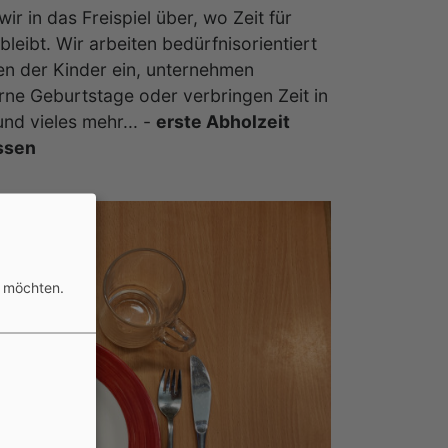
ir in das Freispiel über, wo Zeit für
eibt. Wir arbeiten bedürfnisorientiert
en der Kinder ein, unternehmen
erne Geburtstage oder verbringen Zeit in
d vieles mehr... -
erste Abholzeit
ssen
n möchten.