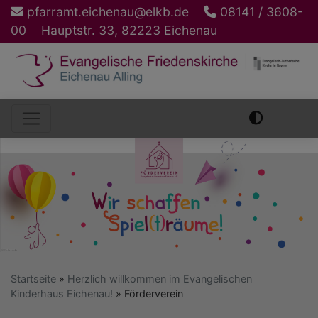
Direkt
pfarramt.eichenau@elkb.de
08141 / 3608-
zum
00
Hauptstr. 33, 82223 Eichenau
Inhalt
Hauptnavigation
Startseite
Herzlich willkommen im Evangelischen
Kinderhaus Eichenau!
Förderverein