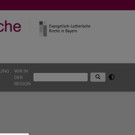
TUNG
WIR IN
Suche
DER
REGION