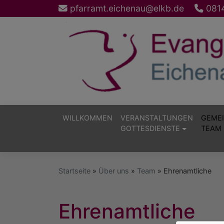
Direkt
pfarramt.eichenau@elkb.de
0814
zum
Inhalt
WILLKOMMEN
VERANSTALTUNGEN
GEMEI
GOTTESDIENSTE
TEAM 
Hauptnavigation
Startseite
Über uns
Team
Ehrenamtliche
Ehrenamtliche