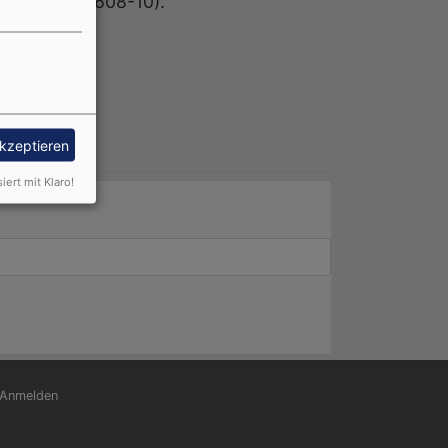
n 08141 / 3608-10).
akzeptieren
siert mit Klaro!
nutzermenü
Anmelden