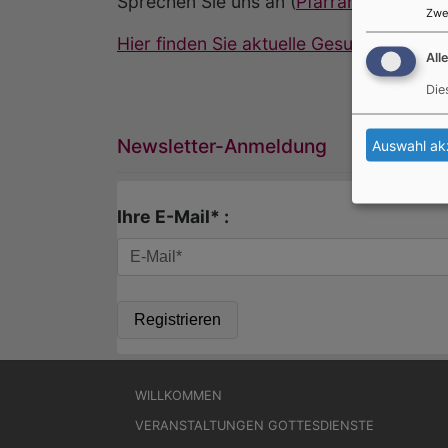
Sprechen Sie uns an (
Pfarramt
Telefon 
Zwe
Hier finden Sie aktuelle Gesuche
für Ehr
All
Die
Newsletter-Anmeldung
Auswahl ak
Ihre E-Mail* :
Hauptnavigation
WILLKOMMEN
VERANSTALTUNGEN GOTTESDIENSTE