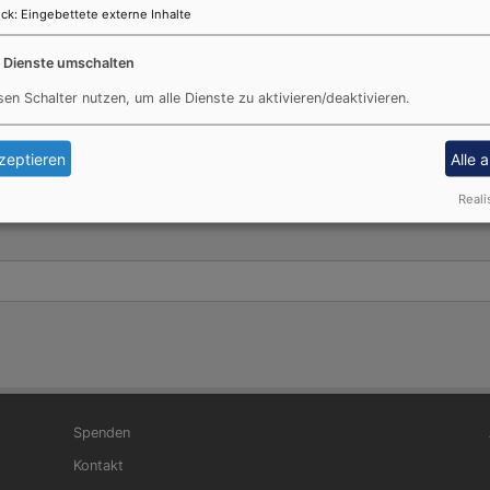
08141 / 3608-00 oder
Pfarrer Severin Brodersen
Telefo
ck
:
Eingebettete externe Inhalte
enamtliches Engagement.
e Dienste umschalten
sen Schalter nutzen, um alle Dienste zu aktivieren/deaktivieren.
zeptieren
Alle 
Reali
Fußbereichsmenü
Be
Spenden
Kontakt