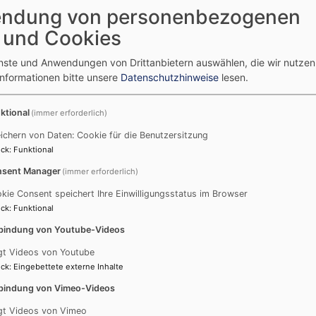
ndung von personenbezogenen
 und Cookies
s vielfältige Engagement der vielen ehrenamtlichen 
enste und Anwendungen von Drittanbietern auswählen, die wir nutze
Informationen bitte unsere
Datenschutzhinweise
lesen.
eise
ktional
(immer erforderlich)
es, des Bauausschusses, ...
iengottesdienste
ichern von Daten: Cookie für die Benutzersitzung
ck
:
Funktional
sses, die Konfi-Teamer, die Weihnachtsspieltruppe, ..
sent Manager
(immer erforderlich)
kie Consent speichert Ihre Einwilligungsstatus im Browser
ck
:
Funktional
bindung von Youtube-Videos
lingen des Ganzen beteiligt sind, und das sind nicht al
gt Videos von Youtube
ck
:
Eingebettete externe Inhalte
r Sie dabei?
bindung von Vimeo-Videos
gt Videos von Vimeo