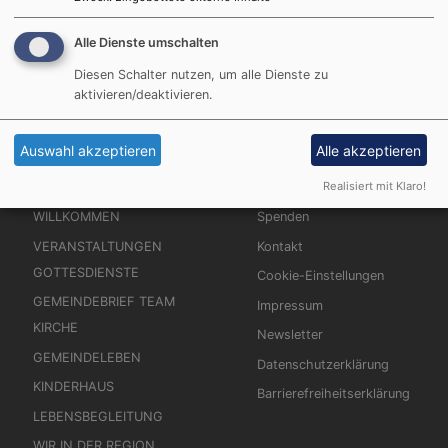
Ihre E-Mail* :
Alle Dienste umschalten
Diesen Schalter nutzen, um alle Dienste zu
aktivieren/deaktivieren.
Auswahl akzeptieren
Alle akzeptieren
Realisiert mit Klaro!
Hauptnavigation
Fußbereichsmenü
WILLKOMMEN
Spenden
VERANSTALTUNGEN
Kontakt
GOTTESDIENSTE
Cookie-Einstellungen
GEMEINDEBRIEF TEAM
Impressum
KIRCHE
Newsletter
GEMEINDELEBEN
Datenschutzerklärung
KINDERHAUS
Barrierefreiheitserklärung
LEBENSBEGLEITUNG
WIR IN DER REGION