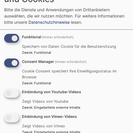
Jugend
Bitte die Dienste und Anwendungen von Drittanbietern
auswählen, die wir nutzen möchten.
Für weitere Informationen
bitte unsere
Datenschutzhinweise
lesen.
Die evang. Jugend Eichenau steht für eine sehr
aktive Arbeit.
Funktional
(immer erforderlich)
Überzeugen Sie sich selbst:
Speichern von Daten: Cookie für die Benutzersitzung
Zweck
:
Funktional
Überblick - Wer wir sind.
Consent Manager
(immer erforderlich)
Jugendausschuss
Cookie Consent speichert Ihre Einwilligungsstatus im
News - Was gibt es Neues?
Browser
Galerie - Bilder sagen mehr als tausend
Zweck
:
Funktional
Worte
Einbindung von Youtube-Videos
Rückblicke und Erinnerungen
Zeigt Videos von Youtube
Zweck
:
Eingebettete externe Inhalte
Einbindung von Vimeo-Videos
Newsletter-Anmeldung
Zeigt Videos von Vimeo
Zweck
:
Eingebettete externe Inhalte