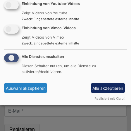
Einbindung von Youtube-Videos
Zeigt Videos von Youtube
Hier:
Zweck
:
Eingebettete externe Inhalte
Der
Einbindung von Vimeo-Videos
"ältere"
Zeigt Videos von Vimeo
Zweck
:
Eingebettete externe Inhalte
Bildrechte
beim Autor
Familienkreis bei einem Trommelworkshop.
Alle Dienste umschalten
Diesen Schalter nutzen, um alle Dienste zu
aktivieren/deaktivieren.
Newsletter-Anmeldung
Auswahl akzeptieren
Alle akzeptieren
Ihre E-Mail* :
Realisiert mit Klaro!