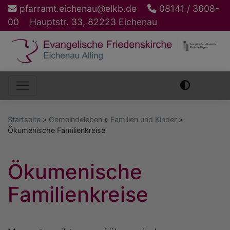
Direkt
pfarramt.eichenau@elkb.de
08141 / 3608-
zum
00
Hauptstr. 33, 82223 Eichenau
Inhalt
Hauptnavigation
Startseite
Gemeindeleben
Familien und Kinder
Ökumenische Familienkreise
Ökumenische
Familienkreise