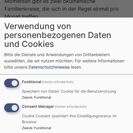
Momentan gibt es zwei ökumenische
Familienkreise, die sich in der Regel einmal pro
Monat treffen.
Verwendung von
Der "ältere" der beiden Kreise besteht aus
personenbezogenen Daten
Familien mit Kindern im Teenager-Alter.
und Cookies
Ansprechpartner ist Claudia Cornell (Kontakt über
Pfarramt 08141/3608-00).
Bitte die Dienste und Anwendungen von Drittanbietern
auswählen, die wir nutzen möchten.
Für weitere Informationen
Der "jüngere" Kreis ist für Familien mit kleineren
bitte unsere
Datenschutzhinweise
lesen.
Kindern gedacht. Ansprechpartner ist Familie
Strickerschmidt (Kontakt über Pfarramt
Funktional
(immer erforderlich)
08141/3608-00).
Speichern von Daten: Cookie für die Benutzersitzung
Zweck
:
Funktional
Consent Manager
(immer erforderlich)
Cookie Consent speichert Ihre Einwilligungsstatus im
Browser
Zweck
:
Funktional