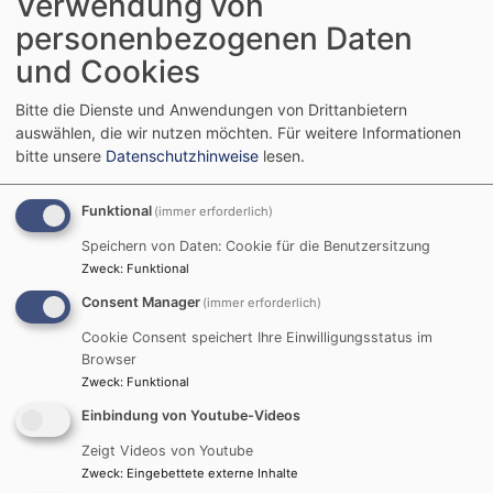
Verwendung von
personenbezogenen Daten
und Cookies
Bitte die Dienste und Anwendungen von Drittanbietern
auswählen, die wir nutzen möchten.
Für weitere Informationen
bitte unsere
Datenschutzhinweise
lesen.
Funktional
(immer erforderlich)
Speichern von Daten: Cookie für die Benutzersitzung
Zweck
:
Funktional
Consent Manager
(immer erforderlich)
Cookie Consent speichert Ihre Einwilligungsstatus im
Browser
Zweck
:
Funktional
Bildrechte
Dr. Anette Banik
Einbindung von Youtube-Videos
Was machen denn Sonnenblumen in der Kirche?
Zeigt Videos von Youtube
Unverpackt ist Mehr – eine
Zweck
:
Eingebettete externe Inhalte