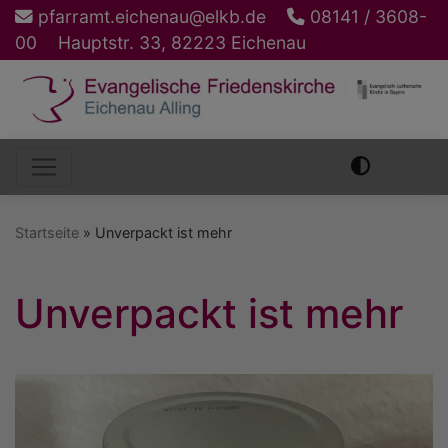
Direkt
pfarramt.eichenau@elkb.de
08141 / 3608-
zum
00
Hauptstr. 33, 82223 Eichenau
Inhalt
Hauptnavigation
Startseite
Unverpackt ist mehr
Unverpackt ist mehr