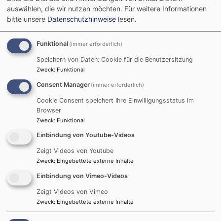
auswählen, die wir nutzen möchten.
Für weitere Informationen
Innenhof des
bitte unsere
Datenschutzhinweise
lesen.
Gemeindezentrums
Funktional
(immer erforderlich)
mit Morgenwache
Speichern von Daten: Cookie für die Benutzersitzung
Zweck
:
Funktional
Consent Manager
(immer erforderlich)
Hier finden bei schönen Wetter Gottesdienste
Cookie Consent speichert Ihre Einwilligungsstatus im
statt, aber auch sonstige Veranstaltungen.
Browser
Zweck
:
Funktional
Dieser idyllische Platz lädt zum Verweilen ein.
Einbindung von Youtube-Videos
Zeigt Videos von Youtube
Zweck
:
Eingebettete externe Inhalte
Newsletter-Anmeldung
Einbindung von Vimeo-Videos
Zeigt Videos von Vimeo
Zweck
:
Eingebettete externe Inhalte
Ihre E-Mail* :