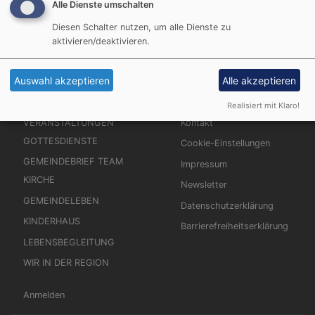
Alle Dienste umschalten
Diesen Schalter nutzen, um alle Dienste zu
aktivieren/deaktivieren.
Auswahl akzeptieren
Alle akzeptieren
Hauptnavigation
Fußbereichsmenü
WILLKOMMEN
Spenden
Realisiert mit Klaro!
VERANSTALTUNGEN
Kontakt
GOTTESDIENSTE
Cookie-Einstellungen
GEMEINDEBRIEF TEAM
Impressum
KIRCHE
Newsletter
GEMEINDELEBEN
Datenschutzerklärung
KINDERHAUS
Barrierefreiheitserklärung
LEBENSBEGLEITUNG
WIR IN DER REGION
Benutzermenü
Anmelden