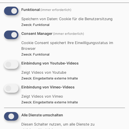
Garten der Bibel
Funktional
(immer erforderlich)
Speichern von Daten: Cookie für die Benutzersitzung
Besuchen Sie unseren wunderschönen Garten der
Zweck
:
Funktional
Bibel mit vielen Blumen und Pflanzen, die in der
Consent Manager
(immer erforderlich)
Bibel erwähnt sind.
Cookie Consent speichert Ihre Einwilligungsstatus im
Browser
Zweck
:
Funktional
Einbindung von Youtube-Videos
Newsletter-Anmeldung
Zeigt Videos von Youtube
Zweck
:
Eingebettete externe Inhalte
Ihre E-Mail* :
Einbindung von Vimeo-Videos
Zeigt Videos von Vimeo
Zweck
:
Eingebettete externe Inhalte
Alle Dienste umschalten
Diesen Schalter nutzen, um alle Dienste zu